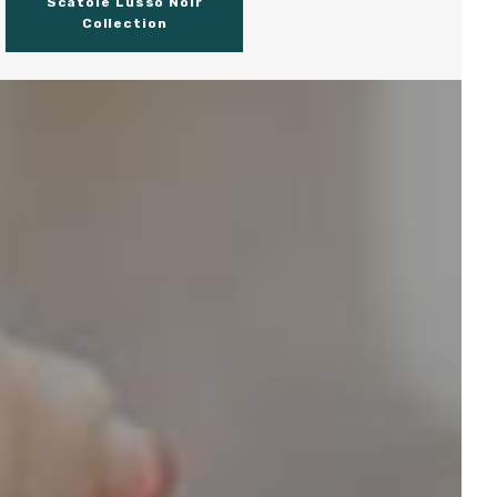
Scatole Lusso Noir
Collection