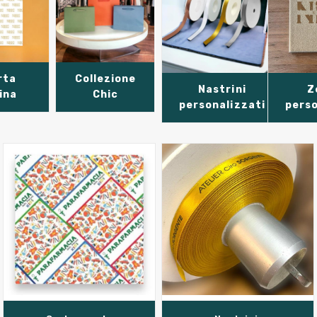
rta
Collezione
Nastrini
Z
ina
Chic
personalizzati
perso