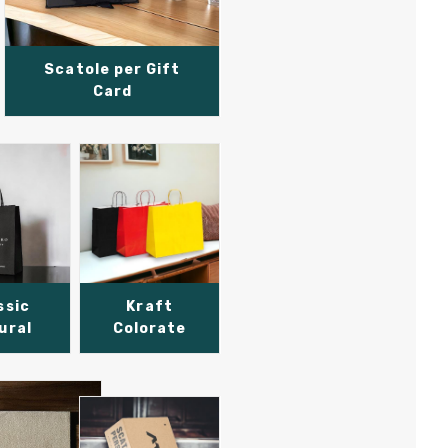
Scatole per Gift
Card
ssic
Kraft
ural
Colorate