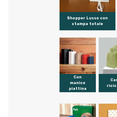
Shopper Lusso con
stampa totale
Con
Ca
manico
rici
piattina