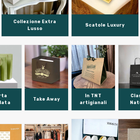
Collezione Extra
Scatole Luxury
Lusso
rta
In TNT
Cla
Take Away
clata
artigianali
Nat