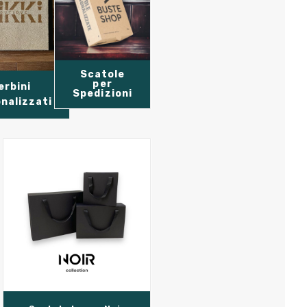
Scatole
per
erbini
Spedizioni
nalizzati