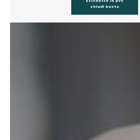
Etichette in pvc
chiudi busta